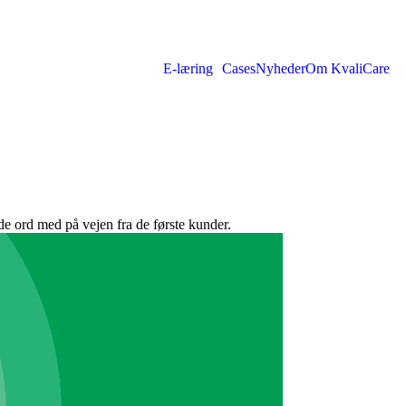
E-læring
Cases
Nyheder
Om KvaliCare
de ord med på vejen fra de første kunder.