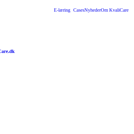
E-læring
Cases
Nyheder
Om KvaliCare
Care.dk