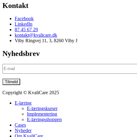
Kontakt
Facebook
LinkedIn
87 45 67 29
kontakt@kvalicare.dk
Viby Ringvej 11, 3, 8260 Viby J
Nyhedsbrev
Copyright © KvaliCare 2025
E-læring
E-læringskurser
Implementering
E-læringsshoppen
Cases
Nyheder
Om KvaliCare