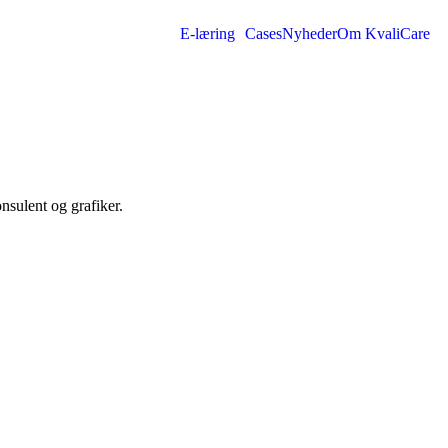
E-læring
Cases
Nyheder
Om KvaliCare
nsulent og grafiker.