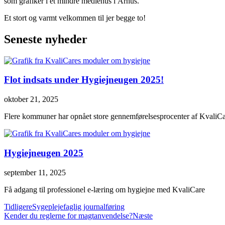
som grafiker i et mindre mediehus i Århus.
Et stort og varmt velkommen til jer begge to!
Seneste nyheder
Flot indsats under Hygiejneugen 2025!
oktober 21, 2025
Flere kommuner har opnået store gennemførelsesprocenter af KvaliC
Hygiejneugen 2025
september 11, 2025
Få adgang til professionel e-læring om hygiejne med KvaliCare
Tidligere
Sygeplejefaglig journalføring
Kender du reglerne for magtanvendelse?
Næste