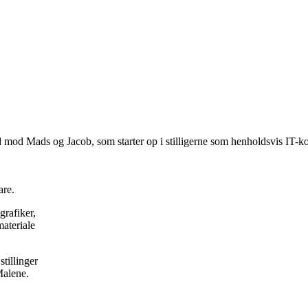
 mod Mads og Jacob, som starter op i stilligerne som henholdsvis IT-ko
are.
grafiker,
materiale
tillinger
Malene.