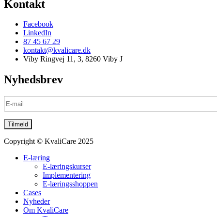
Kontakt
Facebook
LinkedIn
87 45 67 29
kontakt@kvalicare.dk
Viby Ringvej 11, 3, 8260 Viby J
Nyhedsbrev
Copyright © KvaliCare 2025
E-læring
E-læringskurser
Implementering
E-læringsshoppen
Cases
Nyheder
Om KvaliCare